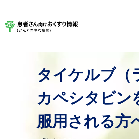
Site Logo
タイケルブ（
カペシタビン
服用される方