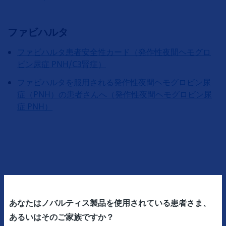
ファビハルタ
ファビハルタ患者安全性カード（発作性夜間ヘモグロ
ビン尿症 PNH/C3腎症）
ファビハルタを服用される発作性夜間ヘモグロビン尿
症（PNH）の患者さんへ（発作性夜間ヘモグロビン尿
症 PNH）
あなたはノバルティス製品を使用されている患者さま、
あるいはそのご家族ですか？