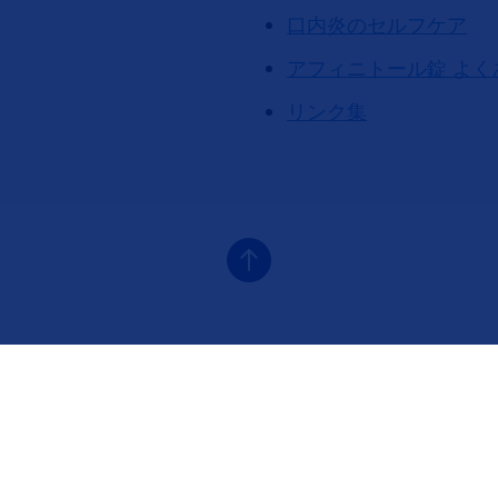
口内炎のセルフケア
アフィニトール錠 よく
リンク集
ナビゲーション2（アフィニトール乳がん）
フッタナビゲーション3（アフィニ
に気をつけることは？
口内炎のセルフケア
てはいけない薬、併用に注意が必要
必ずやろう！口内炎のセルフケア