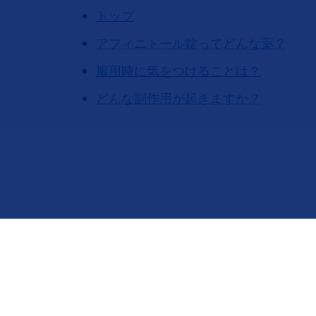
トップ
アフィニトール錠ってどんな薬？
服用時に気をつけることは？
どんな副作用が起きますか？
フッタナビゲーション1（アフィニトール乳がん）
フッタ
アフィニトールトップ
服用時
アフィニトール錠ってどんな薬？
併用し