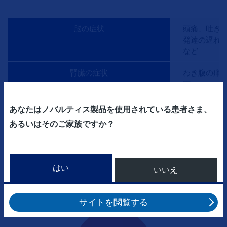
脳の症状
頭痛、吐き
発達の遅れ
など
腎臓の症状
わき腹の痛
圧
など
あなたはノバルティス製品を使用されている患者さま、
肺の症状
息苦しい、
あるいはそのご家族ですか？
など
皮膚の症状
白いあざ、
をおびたに
はい
いいえ
足の爪の周
など
サイトを閲覧する