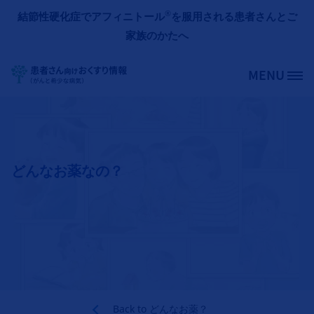
メインコンテンツに移動
®
結節性硬化症でアフィニトール
を服用される患者さんとご
家族のかたへ
MENU
Site Logo
どんなお薬なの？
Back to
どんなお薬？