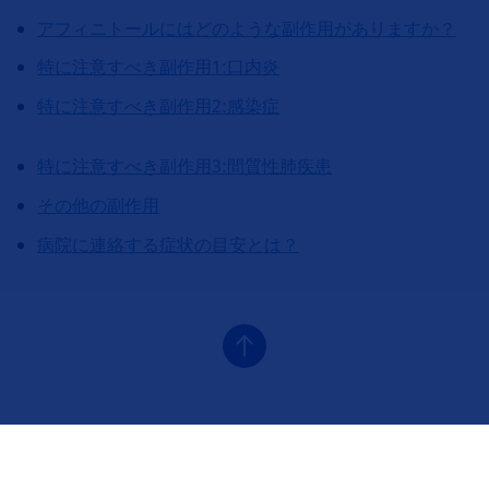
アフィニトールにはどのような副作用がありますか？
特に注意すべき副作用1:口内炎
特に注意すべき副作用2:感染症
特に注意すべき副作用3:間質性肺疾患
その他の副作用
病院に連絡する症状の目安とは？
フッタナビゲーション1（アフィニトール結節性硬化症）
アフィニトールトップ