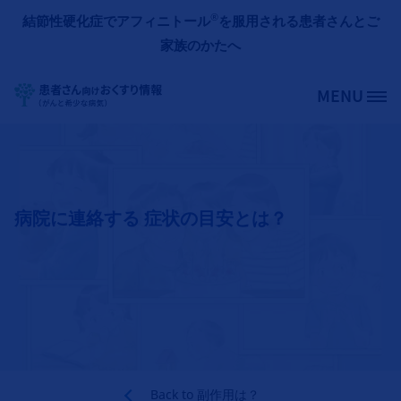
メインコンテンツに移動
®
結節性硬化症でアフィニトール
を服用される患者さんとご
家族のかたへ
MENU
Site Logo
病院に連絡する 症状の目安とは？
Back to
副作用は？