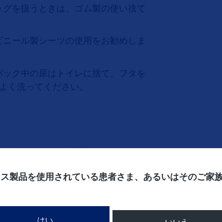
ッグを扱うときは、ゴム製の使い捨て
ビニール製シーツの使用をお勧めしま
バック中の尿はトイレに捨て、フタを
をよく洗ってください。
物が漏れないように封をしてくださ
ィス製品を使用されている患者さま、あるいはそのご家
。なお、必要に応じてお住まいの自治
はい