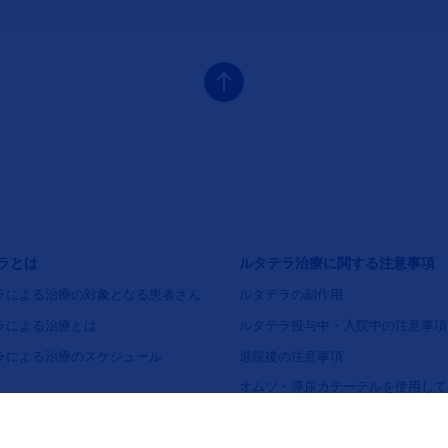
ナビゲーション2（ルタテラ）
フッタナビゲーション3（ルタテラ
ラとは
ルタテラ治療に関する注意事項
ラによる治療の対象となる患者さん
ルタテラの副作用
ラによる治療とは
ルタテラ投与中・入院中の注意事項
ラによる治療のスケジュール
退院後の注意事項
オムツ・導尿カテーテルを使用して
合の注意事項
マンガでわかるルタテラと生活