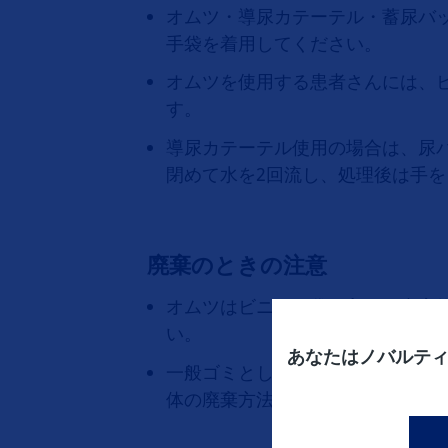
オムツ・導尿カテーテル・蓄尿バ
手袋を着用してください。
オムツを使用する患者さんには、
す。
導尿カテーテル使用の場合は、尿
閉めて水を2回流し、処理後は手
廃棄のときの注意
オムツはビニール袋に入れ、内容
い。
あなたはノバルテ
一般ゴミとして処理してください
体の廃棄方法に従ってください。