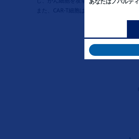
し、がん細胞を攻撃し、死滅させます。
あなたはノバルテ
また、CAR-T細胞は体の中で増えるこ