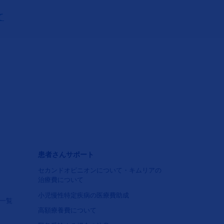
て
）
フッタナビゲーション4（キムリア）
患者さんサポート
セカンドオピニオンについて・キムリアの
治療費について
小児慢性特定疾病の医療費助成
一覧
高額療養費について