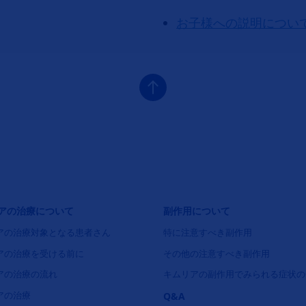
お子様への説明につい
ナビゲーション2（キムリア）
フッタナビゲーション3（キムリア
アの治療について
副作用について
アの治療対象となる患者さん
特に注意すべき副作用
アの治療を受ける前に
その他の注意すべき副作用
アの治療の流れ
キムリアの副作用でみられる症状の
アの治療
Q&A