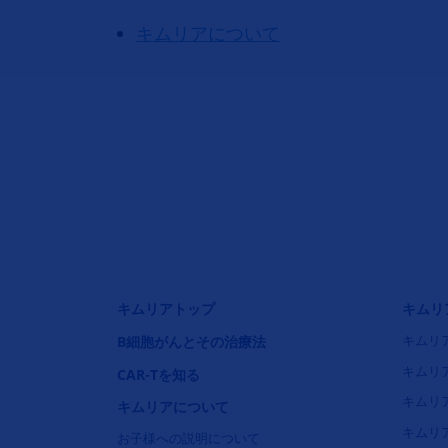
キムリアについて
フッタナビゲーション1（キムリア）
フッタ
キムリアトップ
キムリ
B細胞がんとその治療法
キムリ
キムリ
CAR-Tを知る
キムリ
キムリアについて
キムリ
お子様への説明について