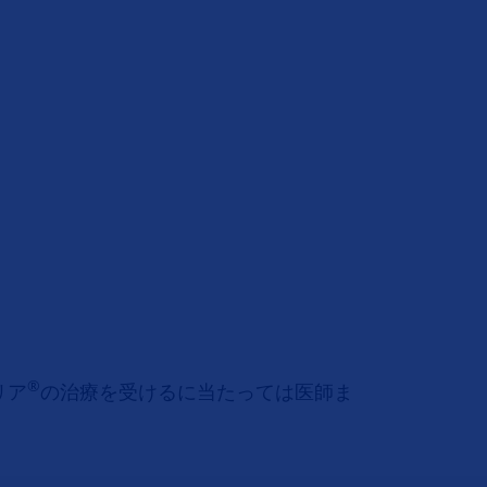
®
リア
の治療を受けるに当たっては医師ま