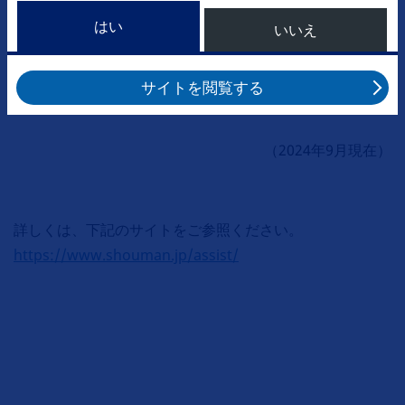
はい
自己負担額上限月額
いいえ
キムリアによる治療の自己負担額上限月額は最大で15,000
サイトを閲覧する
円＋入院時の食費の半額となります。
（2024年9月現在）
詳しくは、下記のサイトをご参照ください。
https://www.shouman.jp/assist/