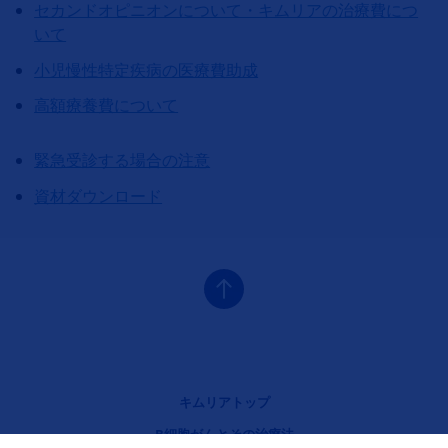
セカンドオピニオンについて・キムリアの治療費につ
いて
小児慢性特定疾病の医療費助成
高額療養費について
緊急受診する場合の注意
資材ダウンロード
フッタナビゲーション1（キムリア）
キムリアトップ
B細胞がんとその治療法