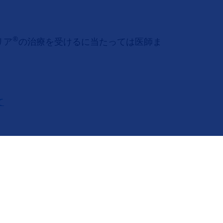
®
リア
の治療を受けるに当たっては医師ま
て