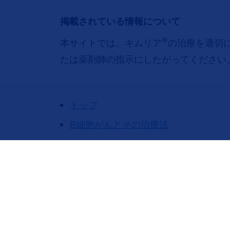
掲載されている情報について
®
本サイトでは、キムリア
の治療を適切
たは薬剤師の指示にしたがってください
トップ
B細胞がんとその治療法
CAR-Tを知る
キムリアについて