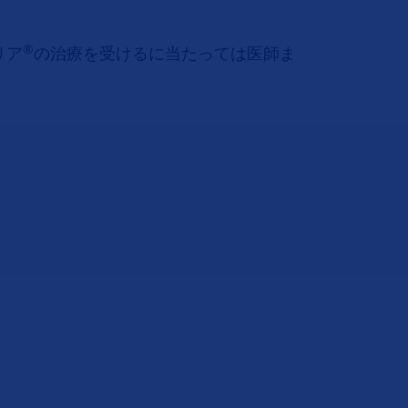
®
リア
の治療を受けるに当たっては医師ま