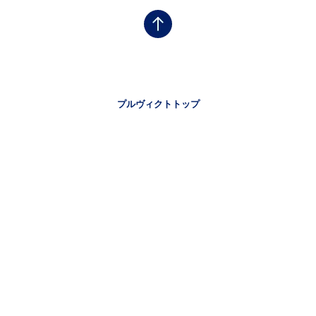
フッタナビゲーション1（プルヴィクト）
プルヴィクトトップ
プルヴィクトによる放射性リガンド療法（RLT）とは
フッタナビゲーション2（プルヴィクト）
プルヴィクトから放出される放射線とは
フッタナビゲーション3（プルヴィクト）
治療に関する注意事項
フッタナビゲーション4（プルヴィクト）
プルヴィクトの副作用
患者さんサポートツール資料ダウンロード
リーガルリンク
ノバルティスについて
リンク集
プライバシーポリシー