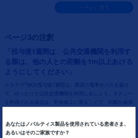
ページに戻る
ページ3の注釈
「投与後1週間は、公共交通機関を利用す
る際は、他の人との距離を1m以上あける
ようにしてください」
®
ルタテラ
静注投与後1週間は、満員の電車やバスを避け
て、ゆったりと公共交通機関を利用しましょう。タクシー
を利用される場合は、対角線上に座ることで、距離を確保
できます。在宅ワークができる方は、数日間在宅に切り替
えることも一案です。投与後2週間以降は、周りの方との
あなたはノバルティス製品を使用されている患者さま、
距離を心配する必要はありません。ただし、投与後3カ月
あるいはそのご家族ですか？
以内に出張や旅行で飛行機に乗る際は、放射線検査で留め