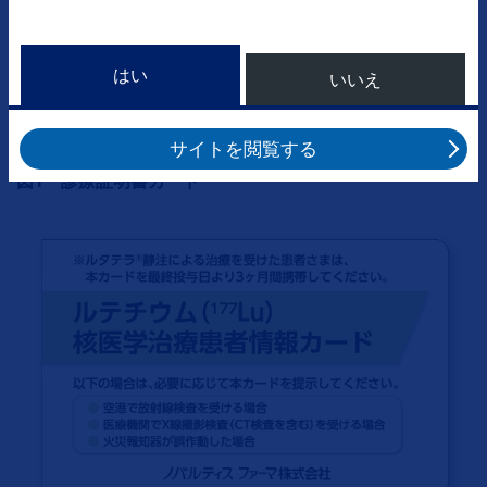
られる可能性があります。本剤による治療の説明を要する
事態に備え、診療証明書カード（図1）を携帯しておくと
はい
いいえ
安心です。診療証明書カードは病院で受け取ることができ
るので、かかりつけの先生へお申し出ください。
サイトを閲覧する
図1 診療証明書カード