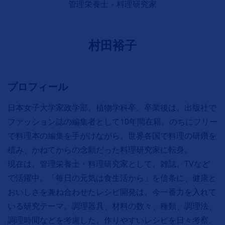
管理栄養士・料理研究家
村田裕子
プロフィール
日本女子大学家政学部、植物学科卒。卒業後は、出版社で
ファッション誌の編集者として10年間在籍。のちにフリー
で料理本の編集を手がけながら、世界各国で料理の研鑽を
積み、かねてからの念願だった料理研究家に転身。
現在は、管理栄養士・料理研究家として、雑誌、TVなど
で活躍中。「毎日の元気は食生活から」を信条に、健康と
おいしさを兼ね合わせたレシピ開発は、今一番力を入れて
いる研究テーマ。調理器具、材料の数々、種類、調理法、
調理時間などを考慮した、作りやすいレシピを日々考察。