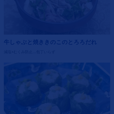
牛しゃぶと焼ききのこのとろろだれ
減塩×むくみ防止…包丁いらず