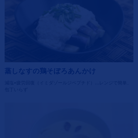
蒸しなすの鶏そぼろあんかけ
減塩×疲労回復（イミダゾールジペプチド）…レンジで簡単、
包丁いらず