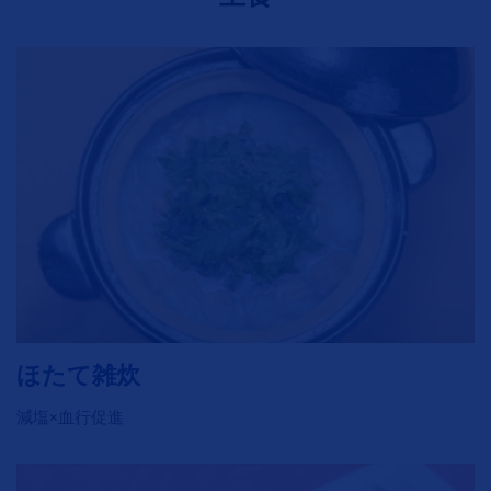
ほたて雑炊
減塩×血行促進