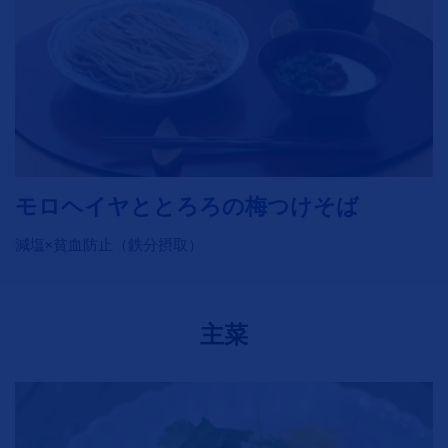
モロヘイヤととろろの梅つけそば
減塩×貧血防止（鉄分摂取）
主菜