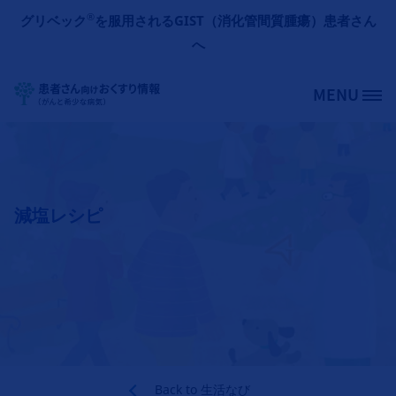
メインコンテンツに移動
®
グリベック
を服用されるGIST（消化管間質腫瘍）患者さん
へ
MENU
Site Logo
減塩レシピ
Back to
生活なび